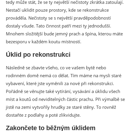
tedy může stát, že se ty největší nečistoty zkrátka zatoulají.
Nestačí uklidit pouze prostory, kde se rekonstrukce
prováděla. Nečistoty se s největší pravděpodobností
dostaly všude. Tato činnost patří mezi ty jednodušší.
Mnohem složitější bude jemný prach a špína, kterou máte
bezesporu v každém koutu místností.
Úklid po rekonstrukci
Následně se zbavte všeho, co ve vašem bytě nebo
rodinném domě nemá co dělat. Tím máme na mysli staré
vybavení, které jste vyměnili za nové při rekonstrukci.
Pořádně se věnujte také vytírání, vysávání a úklidu všech
míst a koutů od neviditelných částic prachu. Při výmalbě se
jistě na zemi vytvořily hrudky ze staré stěny. To rovněž
dostaňte z podlahy a poté zlikvidujte.
Zakončete to běžným úklidem