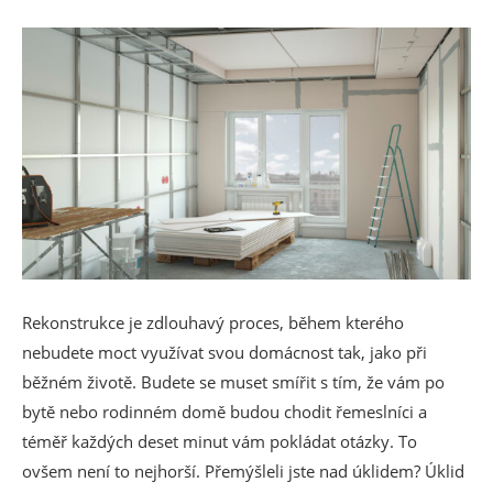
Rekonstrukce je zdlouhavý proces, během kterého
nebudete moct využívat svou domácnost tak, jako při
běžném životě. Budete se muset smířit s tím, že vám po
bytě nebo rodinném domě budou chodit řemeslníci a
téměř každých deset minut vám pokládat otázky. To
ovšem není to nejhorší. Přemýšleli jste nad úklidem? Úklid