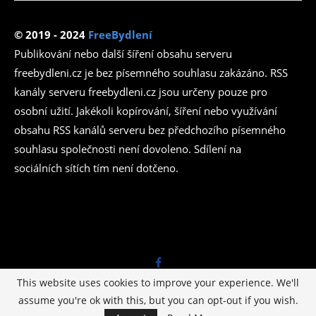
© 2019 - 2024
FreeBydlení
Publikování nebo další šíření obsahu serveru
freebydleni.cz je bez písemného souhlasu zakázáno. RSS
kanály serveru freebydleni.cz jsou určeny pouze pro
osobní užití. Jakékoli kopírování, šíření nebo využívání
obsahu RSS kanálů serveru bez předchozího písemného
souhlasu společnosti není dovoleno. Sdílení na
sociálních sítích tím není dotčeno.
This website uses cookies to improve your experience. We'll
assume you're ok with this, but you can opt-out if you wish.
© Copyright -
Azetmédia.cz
I Design by
Levné stránky