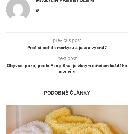
MAGAZÍN FREEBYDLENÍ
previous post
Proč si pořídit markýzu a jakou vybrat?
next post
Obývací pokoj podle Feng-Shui je zlatým středem každého
interiéru
PODOBNÉ ČLÁNKY