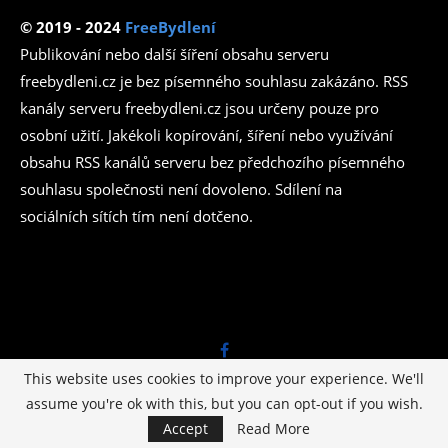
© 2019 - 2024
FreeBydlení
Publikování nebo další šíření obsahu serveru
freebydleni.cz je bez písemného souhlasu zakázáno. RSS
kanály serveru freebydleni.cz jsou určeny pouze pro
osobní užití. Jakékoli kopírování, šíření nebo využívání
obsahu RSS kanálů serveru bez předchozího písemného
souhlasu společnosti není dovoleno. Sdílení na
sociálních sítích tím není dotčeno.
This website uses cookies to improve your experience. We'll
assume you're ok with this, but you can opt-out if you wish.
© Copyright -
Azetmédia.cz
I Design by
Levné stránky
Accept
Read More