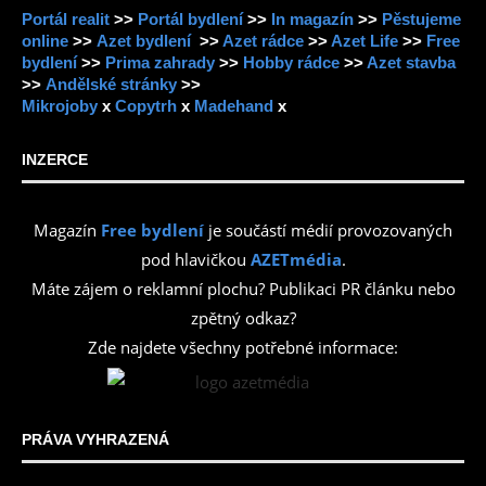
Portál realit
>>
Portál bydlení
>>
In magazín
>>
Pěstujeme
online
>>
Azet bydlení
>>
Azet rádce
>>
Azet Life
>>
Free
bydlení
>>
Prima zahrady
>>
Hobby rádce
>>
Azet stavba
>>
Andělské stránky
>>
Mikrojoby
x
Copytrh
x
Madehand
x
INZERCE
Magazín
Free bydlení
je součástí médií provozovaných
pod hlavičkou
AZETmédia
.
Máte zájem o reklamní plochu? Publikaci PR článku nebo
zpětný odkaz?
Zde najdete všechny potřebné informace:
PRÁVA VYHRAZENÁ