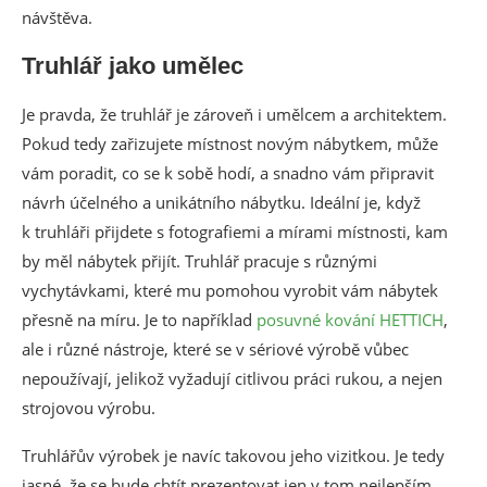
návštěva.
Truhlář jako umělec
Je pravda, že truhlář je zároveň i umělcem a architektem.
Pokud tedy zařizujete místnost novým nábytkem, může
vám poradit, co se k sobě hodí, a snadno vám připravit
návrh účelného a unikátního nábytku. Ideální je, když
k truhláři přijdete s fotografiemi a mírami místnosti, kam
by měl nábytek přijít. Truhlář pracuje s různými
vychytávkami, které mu pomohou vyrobit vám nábytek
přesně na míru. Je to například
posuvné kování HETTICH
,
ale i různé nástroje, které se v sériové výrobě vůbec
nepoužívají, jelikož vyžadují citlivou práci rukou, a nejen
strojovou výrobu.
Truhlářův výrobek je navíc takovou jeho vizitkou. Je tedy
jasné, že se bude chtít prezentovat jen v tom nejlepším