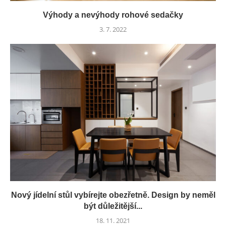
Výhody a nevýhody rohové sedačky
3. 7. 2022
Nový jídelní stůl vybírejte obezřetně. Design by neměl
být důležitější...
18. 11. 2021