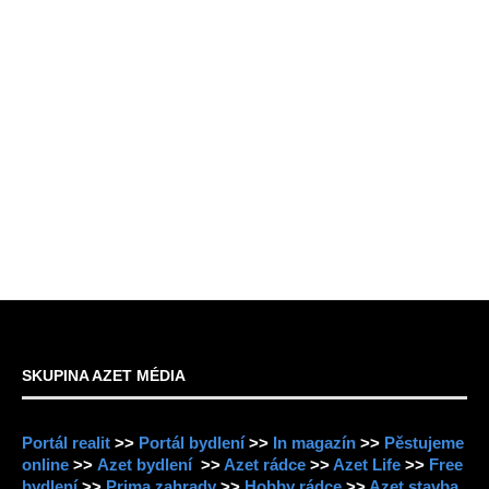
SKUPINA AZET MÉDIA
Portál realit
>>
Portál bydlení
>>
In magazín
>>
Pěstujeme
online
>>
Azet bydlení
>>
Azet rádce
>>
Azet Life
>>
Free
bydlení
>>
Prima zahrady
>>
Hobby rádce
>>
Azet stavba