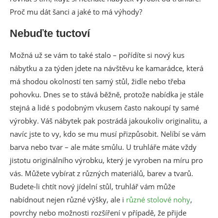
Proč mu dát šanci a jaké to má výhody?
Nebuďte tuctoví
Možná už se vám to také stalo – pořídíte si nový kus
nábytku a za týden jdete na návštěvu ke kamarádce, která
má shodou okolností ten samý stůl, židle nebo třeba
pohovku. Dnes se to stává běžně, protože nabídka je stále
stejná a lidé s podobným vkusem často nakoupí ty samé
výrobky. Váš nábytek pak postrádá jakoukoliv originalitu, a
navíc jste to vy, kdo se mu musí přizpůsobit. Nelíbí se vám
barva nebo tvar – ale máte smůlu. U truhláře máte vždy
jistotu originálního výrobku, který je vyroben na míru pro
vás. Můžete vybírat z různých materiálů, barev a tvarů.
Budete-li chtít nový jídelní stůl, truhlář vám může
nabídnout nejen různé výšky, ale i
různé stolové nohy
,
povrchy nebo možnosti rozšíření v případě, že přijde