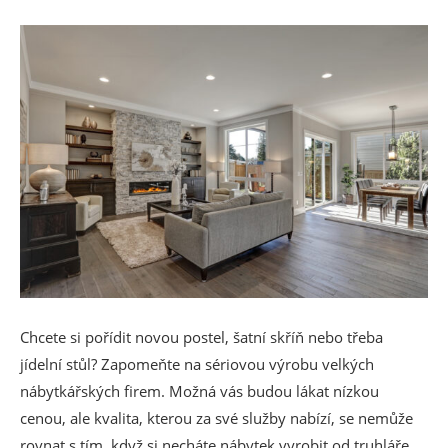
Chcete si pořídit novou postel, šatní skříň nebo třeba
jídelní stůl? Zapomeňte na sériovou výrobu velkých
nábytkářských firem. Možná vás budou lákat nízkou
cenou, ale kvalita, kterou za své služby nabízí, se nemůže
rovnat s tím, když si necháte nábytek vyrobit od truhláře.