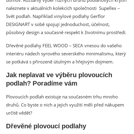
domov. Rozsáhlý výběr různých druhů podlahových krytin
naleznete v aktuálních kolekcích společnosti Supellex –
Svět podlah. Například vinylové podlahy Gerflor
DESIGNART v sobě spojují jednoduchost, účelnost,
působivý design a současně respekt k životnímu prostředí.
Dřevěné podlahy FEEL WOOD – SECA vnesou do vašeho
interiéru nádech syrového severského minimalismu, který
se potkává s přirozeně útulným a hřejivým dojmem.
Jak neplavat ve výběru plovoucích
podlah? Poradíme vám
Plovoucích podlah existuje na současném trhu mnoho
druhů. Co byste o nich a jejich využití měli před nákupem
určitě vědět?
Dřevěné plovoucí podlahy