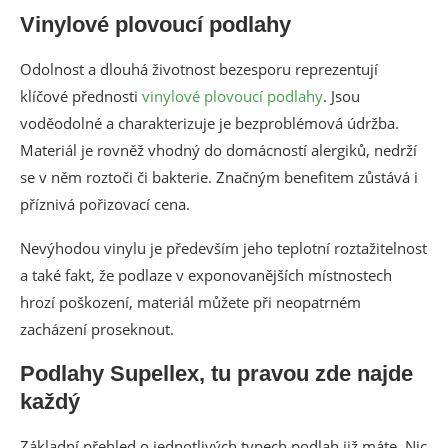
Vinylové plovoucí podlahy
Odolnost a dlouhá životnost bezesporu reprezentují
klíčové přednosti
vinylové plovoucí podlahy
. Jsou
voděodolné a charakterizuje je bezproblémová údržba.
Materiál je rovněž vhodný do domácností alergiků, nedrží
se v něm roztoči či bakterie. Značným benefitem zůstává i
příznivá pořizovací cena.
Nevýhodou vinylu je především jeho teplotní roztažitelnost
a také fakt, že podlaze v exponovanějších místnostech
hrozí poškození, materiál můžete při neopatrném
zacházení proseknout.
Podlahy Supellex, tu pravou zde najde
každý
Základní přehled o jednotlivých typech podlah již máte. Nic