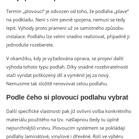
Termín „plovoucí“ je odvozen od toho, že podlaha „plave“
na podkladu. Není s ním pevně spojena, nemusí se tedy
lepit. Výhody proto pramení už ze samotného způsobu
instalace. Podlahu lze velmi snadno realizovat, případně ji
jednoduše rozeberete.
V okamžiku, kdy je vyžadována oprava, se projeví další
výhoda tohoto typu podlah. Díky snadné rozebiratelnosti
stačí vyndat poškozený díl a vyměnit jej za nový.
Nemusíme tak složitě renovovat celou podlahu.
Podle čeho si plovoucí podlahu vybrat
Další specifické vlastnosti pak již ovlivní volba konkrétního
materiálu použitého na tzv. nášlapnou (tedy tu úplně
nejsvrchnější) vrstvu. Plovoucím systémem se pokládají
podlahy laminátové, vinylové i dřevěné. Roli ve výběru