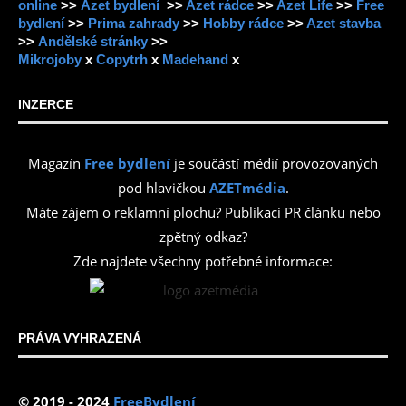
online
>>
Azet bydlení
>>
Azet rádce
>>
Azet Life
>>
Free
bydlení
>>
Prima zahrady
>>
Hobby rádce
>>
Azet stavba
>>
Andělské stránky
>>
Mikrojoby
x
Copytrh
x
Madehand
x
INZERCE
Magazín
Free bydlení
je součástí médií provozovaných
pod hlavičkou
AZETmédia
.
Máte zájem o reklamní plochu? Publikaci PR článku nebo
zpětný odkaz?
Zde najdete všechny potřebné informace:
PRÁVA VYHRAZENÁ
© 2019 - 2024
FreeBydlení