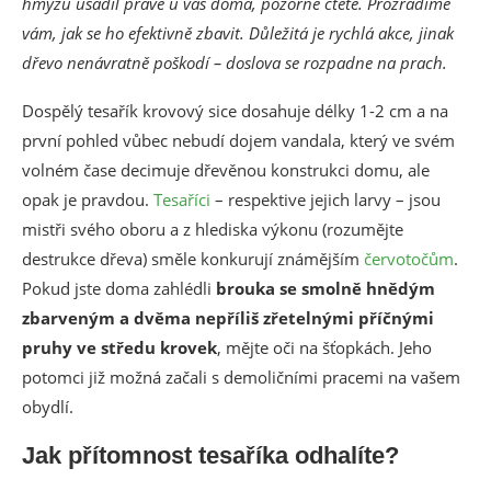
hmyzu usadil právě u vás doma, pozorně čtěte. Prozradíme
vám, jak se ho efektivně zbavit. Důležitá je rychlá akce, jinak
dřevo nenávratně poškodí – doslova se rozpadne na prach.
Dospělý tesařík krovový sice dosahuje délky 1-2 cm a na
první pohled vůbec nebudí dojem vandala, který ve svém
volném čase decimuje dřevěnou konstrukci domu, ale
opak je pravdou.
Tesaříci
– respektive jejich larvy – jsou
mistři svého oboru a z hlediska výkonu (rozumějte
destrukce dřeva) směle konkurují známějším
červotočům
.
Pokud jste doma zahlédli
brouka se smolně hnědým
zbarveným a dvěma nepříliš zřetelnými příčnými
pruhy ve středu krovek
, mějte oči na šťopkách. Jeho
potomci již možná začali s demoličními pracemi na vašem
obydlí.
Jak přítomnost tesaříka odhalíte?