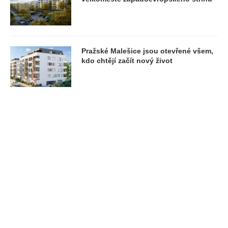
Pražské Malešice jsou otevřené všem,
kdo chtějí začít nový život