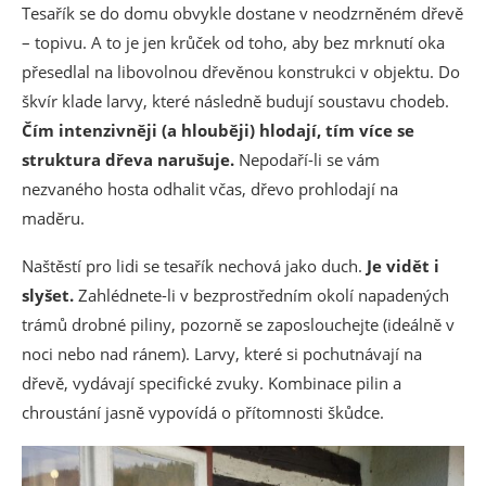
Tesařík se do domu obvykle dostane v neodzrněném dřevě
– topivu. A to je jen krůček od toho, aby bez mrknutí oka
přesedlal na libovolnou dřevěnou konstrukci v objektu. Do
škvír klade larvy, které následně budují soustavu chodeb.
Čím intenzivněji (a hlouběji) hlodají, tím více se
struktura dřeva narušuje.
Nepodaří-li se vám
nezvaného hosta odhalit včas, dřevo prohlodají na
maděru.
Naštěstí pro lidi se tesařík nechová jako duch.
Je vidět i
slyšet.
Zahlédnete-li v bezprostředním okolí napadených
trámů drobné piliny, pozorně se zaposlouchejte (ideálně v
noci nebo nad ránem). Larvy, které si pochutnávají na
dřevě, vydávají specifické zvuky. Kombinace pilin a
chroustání jasně vypovídá o přítomnosti škůdce.