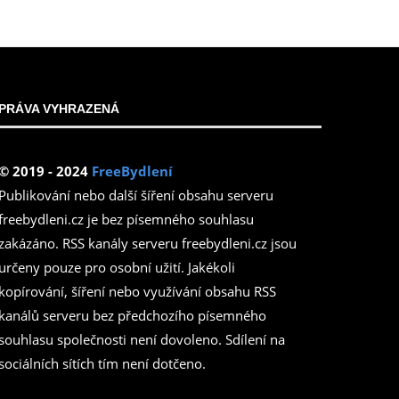
PRÁVA VYHRAZENÁ
© 2019 - 2024
FreeBydlení
Publikování nebo další šíření obsahu serveru
freebydleni.cz je bez písemného souhlasu
zakázáno. RSS kanály serveru freebydleni.cz jsou
určeny pouze pro osobní užití. Jakékoli
kopírování, šíření nebo využívání obsahu RSS
kanálů serveru bez předchozího písemného
souhlasu společnosti není dovoleno. Sdílení na
sociálních sítích tím není dotčeno.